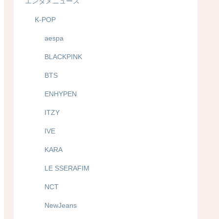
エンタメニュース
K-POP
aespa
BLACKPINK
BTS
ENHYPEN
ITZY
IVE
KARA
LE SSERAFIM
NCT
NewJeans