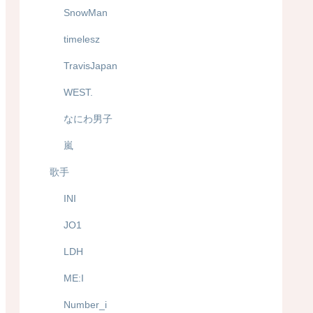
SnowMan
timelesz
TravisJapan
WEST.
なにわ男子
嵐
歌手
INI
JO1
LDH
ME:I
Number_i