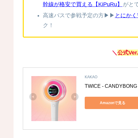
幹線が格安で買える【KiPuRu】
がと
高速バスで参戦予定の方▶▶
とにかく
ク！
＼
公式
Ve
KAKAO
TWICE - CANDYBO
Amazonで見る