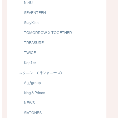
NiziU
SEVENTEEN
StayKids
TOMORROW X TOGETHER
TREASURE
TWICE
Kep1er
スタエン (旧ジャニーズ)
Aぇ!group
king＆Prince
NEWS
SixTONES