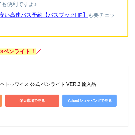
ても便利ですよ♪
安い高速バス予約【バスブックHP】
も要チェッ
r.3ペンライト！
／
NG ∞ トゥワイス 公式 ペンライト VER.3 輸入品
楽天市場で見る
Yahoo!ショッピングで見る