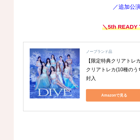
／追加公
＼5th READ
ノーブランド品
【限定特典クリアトレカ付き
クリアトレカ(10種の
封入
Amazonで見る