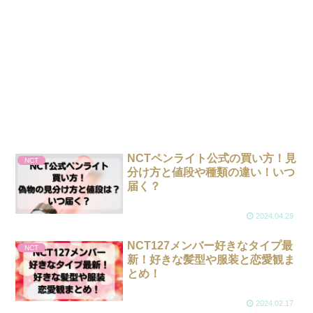
NCTペンライト公式の買い方！見
NCT
分け方と値段や種類の違い！いつ
届く？
2024.04.29
NCT127メンバー好きなタイプ最
NCT
新！好きな髪型や服装と恋愛観ま
とめ！
2024.02.17