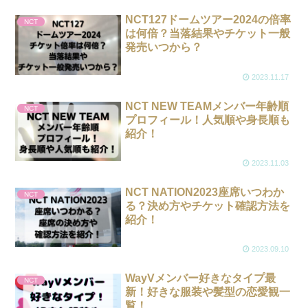
NCT127ドームツアー2024の倍率
NCT
は何倍？当落結果やチケット一般
発売いつから？
2023.11.17
NCT NEW TEAMメンバー年齢順
NCT
プロフィール！人気順や身長順も
紹介！
2023.11.03
NCT NATION2023座席いつわか
NCT
る？決め方やチケット確認方法を
紹介！
2023.09.10
WayVメンバー好きなタイプ最
NCT
新！好きな服装や髪型の恋愛観一
覧！