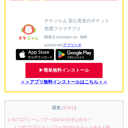
チケジャム 安心安全のチケット
売買フリマアプリ
開発元:
ticketjam inc.
無料
posted with
アプリーチ
▶簡単無料インストール
＞＞アプリ無料インストールはこちら＜＜
目次
[
非表示
]
1
NCT127ドームツアー2024の倍率は何倍？
1.1
NCT127ドームツアー2024のチケット申込人数