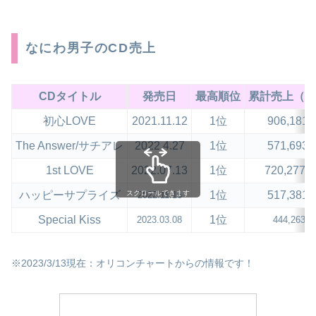
なにわ男子のCD売上
CDタイトル
発売日
最高順位
累計売上（枚
初心LOVE
2021.11.12
1位
906,181
The Answer/サチアレ
2022.4.27
1位
571,693
1st LOVE
2022.07.13
1位
720,277
スクロールできます
ハッピーサプライズ
1位
517,381
2022.11.16
Special Kiss
1位
2023.03.08
444,263枚
※2023/3/13現在：オリコンチャートからの情報です！