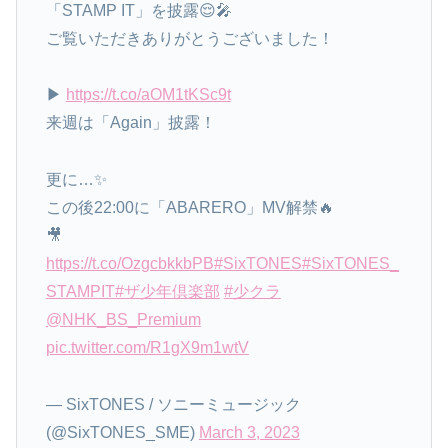
「STAMP IT」を披露😌🎤
ご覧いただきありがとうございました！
▶︎
https://t.co/aOM1tKSc9t
来週は「Again」披露！
更に…✨
この後22:00に「ABARERO」MV解禁🔥
🎥
https://t.co/OzgcbkkbPB
#SixTONES
#SixTONES_
STAMPIT
#ザ少年倶楽部
#少クラ
@NHK_BS_Premium
pic.twitter.com/R1gX9m1wtV
— SixTONES / ソニーミュージック
(@SixTONES_SME)
March 3, 2023