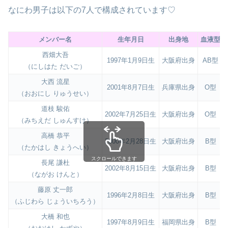
なにわ男子は以下の7人で構成されています♡
メンバー名
生年月日
出身地
血液型
西畑大吾
1997年1月9日生
大阪府出身
AB型
（にしはた だいご）
大西 流星
2001年8月7日生
兵庫県出身
O型
（おおにし りゅうせい）
道枝 駿佑
2002年7月25日生
大阪府出身
O型
（みちえだ しゅんすけ）
高橋 恭平
2000年2月28日生
大阪府出身
B型
（たかはし きょうへい）
スクロールできます
長尾 謙杜
2002年8月15日生
大阪府出身
B型
（ながお けんと）
藤原 丈一郎
1996年2月8日生
大阪府出身
B型
（ふじわら じょういちろう）
大橋 和也
1997年8月9日生
福岡県出身
B型