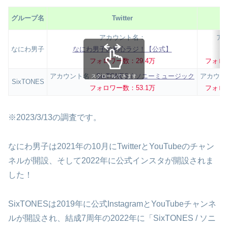
グループ名
Twitter
I
アカウント名：
ア
なにわ男子
なにわ男子の初心ラジ！【公式】
フォロワー数：29.4万
フォロワ
アカウント名：
SixTONES / ソニーミュージック
アカウン
スクロールできます
SixTONES
フォロワー数：53.1万
フォロワ
※2023/3/13の調査です。
なにわ男子は2021年の10月にTwitterとYouTubeのチャン
ネルが開設、そして2022年に公式インスタが開設されま
した！
SixTONESは2019年に公式InstagramとYouTubeチャンネ
ルが開設され、結成7周年の2022年に「SixTONES / ソニ