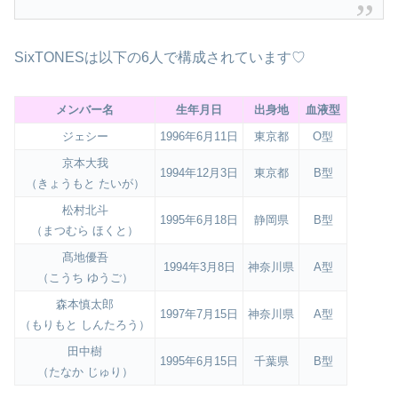
SixTONESは以下の6人で構成されています♡
メンバー名
生年月日
出身地
血液型
ジェシー
1996年6月11日
東京都
O型
京本大我
1994年12月3日
東京都
B型
（きょうもと たいが）
松村北斗
1995年6月18日
静岡県
B型
（まつむら ほくと）
髙地優吾
1994年3月8日
神奈川県
A型
（こうち ゆうご）
森本慎太郎
1997年7月15日
神奈川県
A型
（もりもと しんたろう）
田中樹
1995年6月15日
千葉県
B型
（たなか じゅり）