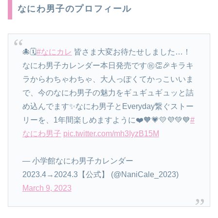
なにわ男子のプロフィール
🐙🗓
#なにカレ
皆さま大変お待たせしました…！
なにわ男子カレンダー本日発売です㊗️👏🎉キラキ
ラからわちゃわちゃ、大人っぽくてかっこいいま
で、今のなにわ男子の魅力をギュギュギュッと詰
め込んでます✨なにわ男子とEveryday繋ぐストー
リーを、1年間楽しめますように❤️🧡💗💛💜💚💙
#
なにわ男子
pic.twitter.com/mh3IyzB15M
— 小学館なにわ男子カレンダー
2023.4→2024.3【公式】 (@NaniCale_2023)
March 9, 2023