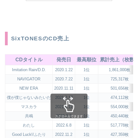
SixTONESのCD売上
CDタイトル
発売日
最高順位
累計売上（枚数
Imitation Rain/D.D.
2020.1.22
1位
1,861,000枚
NAVIGATOR
2020.7.22
1位
725,317枚
NEW ERA
2020.11.11
1位
501,656枚
僕が僕じゃないみたいだ
2021.2.17
1位
474,112枚
マスカラ
2021.8.11
1位
554,000枚
共鳴
2022.3.2
1位
450,440枚
スクロールできます
わたし
2022.6.8
1位
517,778枚
Good Luck!/ふたり
2022.11.2
1位
427,359枚