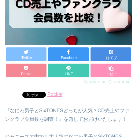
Twitter
Facebook
はてブ
Pocket
LINE
コピー
2024.09.10
2023.04.14
Pocket
『なにわ男子とSixTONESどっちが人気？CD売上やファ
ンクラブ会員数を調査！』を題してお届けいたします！
ジャニーズの中でも大人気のなにわ男子とSixTONES。