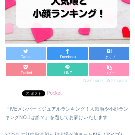
Twitter
Facebook
はてブ
Pocket
LINE
コピー
2024.09.13
2024.03.03
Pocket
『IVEメンバービジュアルランキング！人気順や小顔ラン
キングNO.1は誰？』を題してお届けいたします！
2022年の紅白歌合戦へ初出場が決まった
IVE（アイブ）
。