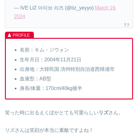
— IVE LIZ 아이브 리즈 (@liz_yeyyo)
March 19,
2024
名前：キム・ジウォン
生年月日：2004年11月21日
出身地：大韓民国 済州特別自治道西帰浦市
血液型：AB型
身長/体重：170cm/40kg後半
笑った時に出るえくぼがとても可愛らしい
リズ
さん。
リズさんは笑顔が本当に素敵ですよね！