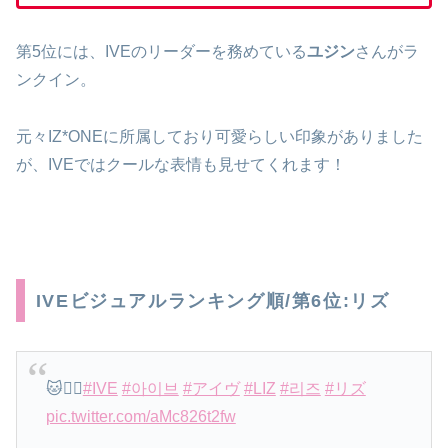
第5位には、IVEのリーダーを務めている
ユジン
さんがラ
ンクイン。
元々IZ*ONEに所属しており可愛らしい印象がありました
が、IVEではクールな表情も見せてくれます！
IVEビジュアルランキング順/第6位:リズ
🐱✌🏻
#IVE
#아이브
#アイヴ
#LIZ
#리즈
#リズ
pic.twitter.com/aMc826t2fw