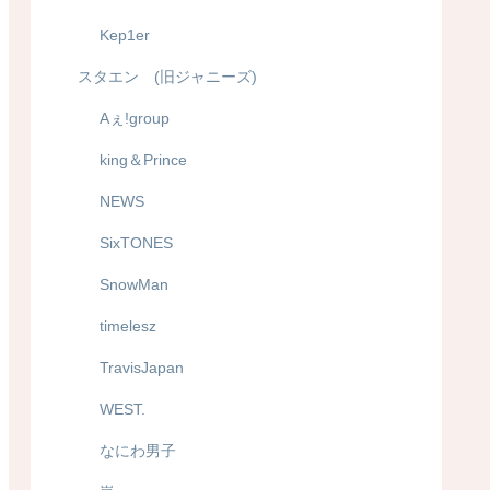
Kep1er
スタエン (旧ジャニーズ)
Aぇ!group
king＆Prince
NEWS
SixTONES
SnowMan
timelesz
TravisJapan
WEST.
なにわ男子