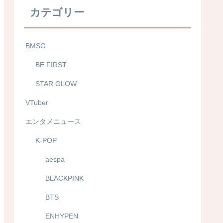
カテゴリー
BMSG
BE:FIRST
STAR GLOW
VTuber
エンタメニュース
K-POP
aespa
BLACKPINK
BTS
ENHYPEN