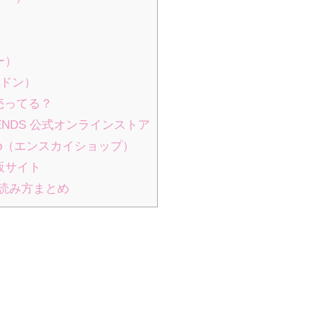
ー）
ポドン）
で売ってる？
IENDS 公式オンラインストア
hop（エンスカイショップ）
販サイト
や読み方まとめ