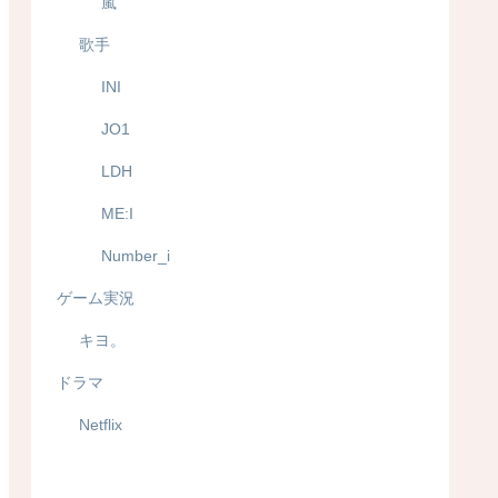
嵐
歌手
INI
JO1
LDH
ME:I
Number_i
ゲーム実況
キヨ。
ドラマ
Netflix