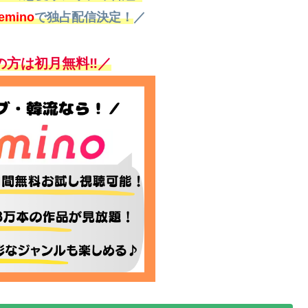
emino
で独占配信決定
！
／
の方は初月無料‼／