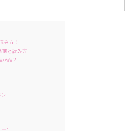
や読み方！
ー名前と読み方
誰が誰？
ボン）
ィー）