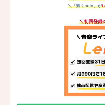
＼
「輝くsolo」が
L
＼初回登録