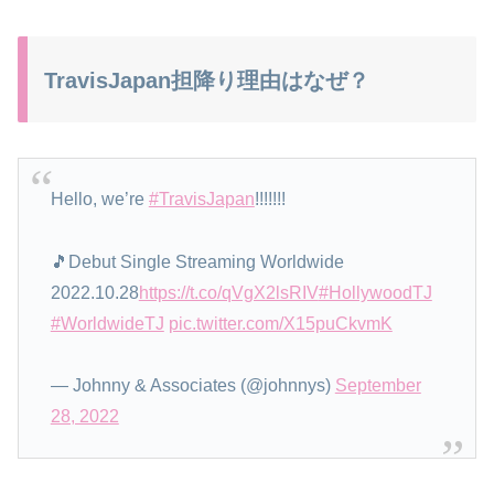
TravisJapan担降り理由はなぜ？
Hello, we’re
#TravisJapan
!!!!!!!
🎵Debut Single Streaming Worldwide
2022.10.28
https://t.co/qVgX2lsRIV
#HollywoodTJ
#WorldwideTJ
pic.twitter.com/X15puCkvmK
— Johnny & Associates (@johnnys)
September
28, 2022