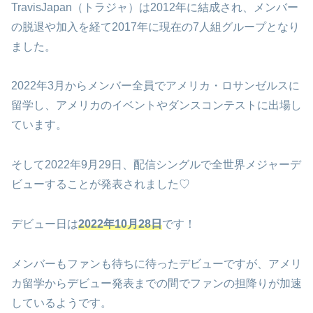
TravisJapan
（トラジャ）は
2012
年に結成され、メンバー
の脱退や加入を経て
2017
年に現在の
7
人組グループとなり
ました。
2022
年
3
月からメンバー全員でアメリカ・ロサンゼルスに
留学し、アメリカのイベントやダンスコンテストに出場し
ています。
そして
2022
年
9
月
29
日、配信シングルで全世界メジャーデ
ビューすることが発表されました♡
デビュー日は
2022
年
10
月
28
日
です！
メンバーもファンも待ちに待ったデビューですが、アメリ
カ留学からデビュー発表までの間でファンの担降りが加速
しているようです。