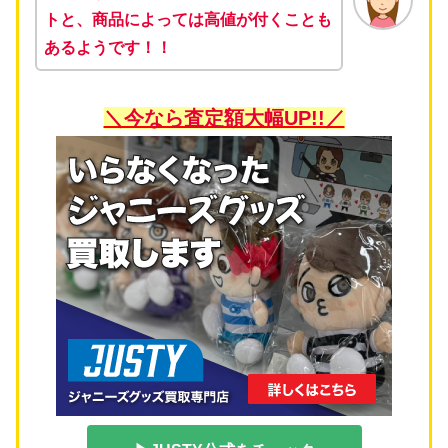
トと、商品によっては
高値が付くことも
ある
ようです！！
＼今なら査定額大幅UP!!／