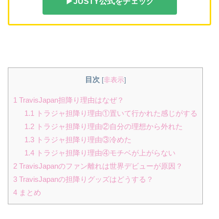
▶JUSTY公式をチェック
目次
[
非表示
]
1
TravisJapan担降り理由はなぜ？
1.1
トラジャ担降り理由①置いて行かれた感じがする
1.2
トラジャ担降り理由②自分の理想から外れた
1.3
トラジャ担降り理由③冷めた
1.4
トラジャ担降り理由④モチベが上がらない
2
TravisJapanのファン離れは世界デビューが原因？
3
TravisJapanの担降りグッズはどうする？
4
まとめ