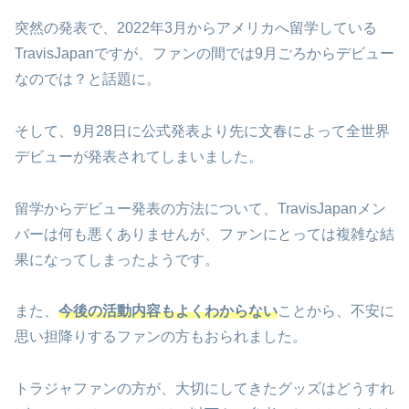
突然の発表で、
2022
年
3
月からアメリカへ留学している
TravisJapan
ですが、ファンの間では
9
月ごろからデビュー
なのでは？と話題に。
そして、
9
月
28
日に公式発表より先に文春によって全世界
デビューが発表されてしまいました。
留学からデビュー発表の方法について、
TravisJapan
メン
バーは何も悪くありませんが、ファンにとっては複雑な結
果になってしまったようです。
また、
今後の活動内容もよくわからない
ことから、不安に
思い担降りするファンの方もおられました。
トラジャファンの方が、大切にしてきたグッズはどうすれ