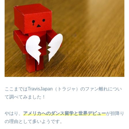
ここまでは
TravisJapan
（トラジャ）のファン離れについ
て調べてみました！
やはり、
アメリカへのダンス留学と世界デビュー
が担降り
の理由として多いようです。