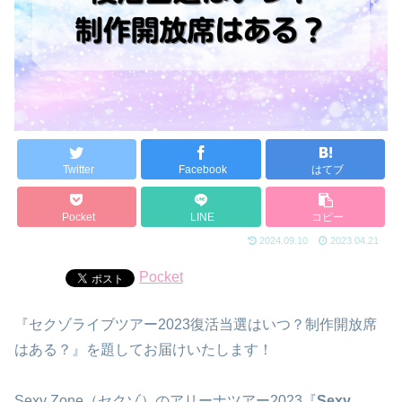
Twitter
Facebook
はてブ
Pocket
LINE
コピー
2024.09.10
2023.04.21
Pocket
『セクゾライブツアー2023復活当選はいつ？制作開放席
はある？』を題してお届けいたします！
Sexy Zone（セクゾ）のアリーナツアー2023『
Sexy