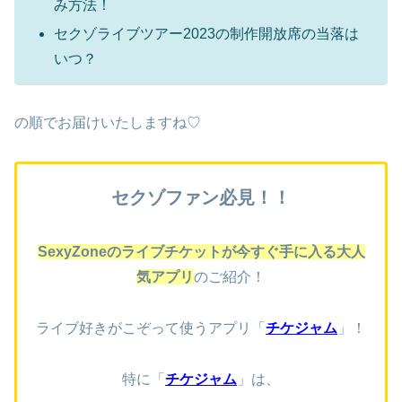
み方法！
セクゾライブツアー2023の制作開放席の当落は
いつ？
の順でお届けいたしますね♡
セクゾファン必見！！
SexyZoneの
ラ
イブチケットが今すぐ手に入る大人
気アプリ
のご紹介！
ライブ好きがこぞって使うアプリ
「
チケジャム
」
！
特に「
チケジャム
」は、