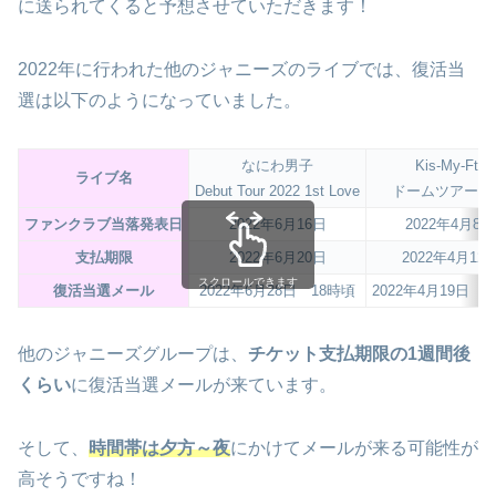
に送られてくると予想させていただきます！
2022年に行われた他のジャニーズのライブでは、復活当
選は以下のようになっていました。
なにわ男子
Kis-My-Ft2
ライブ名
Debut Tour 2022 1st Love
ドームツアー20
ファンクラブ当落発表日
2022年6月16日
2022年4月8日
支払期限
2022年6月20日
2022年4月12
スクロールできます
復活当選メール
2022年6月28日 18時頃
2022年4月19日 
他のジャニーズグループは、
チケット支払期限の1週間後
くらい
に復活当選メールが来ています。
そして、
時間帯は夕方～夜
にかけてメールが来る可能性が
高そうですね！