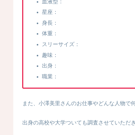
血液型：
星座：
身長：
体重：
スリーサイズ：
趣味：
出身：
職業：
また、小澤美里さんのお仕事やどんな人物で
出身の高校や大学ついても調査させていただ