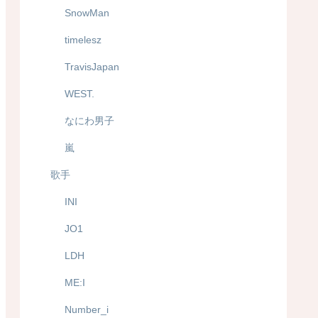
SnowMan
timelesz
TravisJapan
WEST.
なにわ男子
嵐
歌手
INI
JO1
LDH
ME:I
Number_i