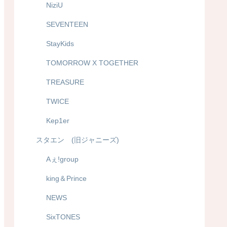
NiziU
SEVENTEEN
StayKids
TOMORROW X TOGETHER
TREASURE
TWICE
Kep1er
スタエン (旧ジャニーズ)
Aぇ!group
king＆Prince
NEWS
SixTONES