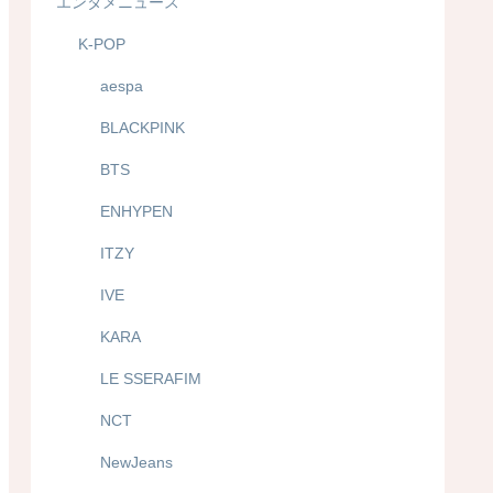
エンタメニュース
K-POP
aespa
BLACKPINK
BTS
ENHYPEN
ITZY
IVE
KARA
LE SSERAFIM
NCT
NewJeans