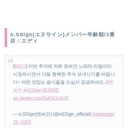
n.SSign(エヌサイン)メンバー年齢順/3番
目：エディ
[
#에디
] 이번 추석에 저희 엔싸인 노래와 리얼리티
시청하시면서 다들 행복한 추석 보내시기를 바랍니
다~ 어떤 맛있는 음식들을 드실지 궁금하네요..
#엔
싸인
#nSSign
#EDDIE
pic.twitter.com/5xKbOci0yS
— n.SSign(엔싸인) (@nSSign_official)
September
28, 2023