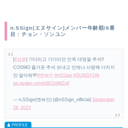
n.SSign(エヌサイン)メンバー年齢順/6番
目：チョン・ソンユン
[
#성윤
] 기다리고 기다리던 민족 대명절 추석!!
COSMO 즐거운 추석 보내고 언제나 사랑해 다치지
만 말아줘💚
#엔싸인
#nSSign
#SUNGYUN
pic.twitter.com/tSB22dMZnF
— n.SSign(엔싸인) (@nSSign_official)
September
28, 2023