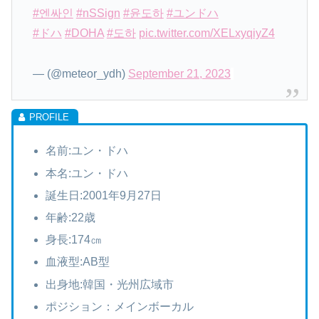
#엔싸인
#nSSign
#윤도하
#ユンドハ
#ドハ
#DOHA
#도하
pic.twitter.com/XELxyqiyZ4
— (@meteor_ydh)
September 21, 2023
名前:ユン・ドハ
本名:ユン・ドハ
誕生日:2001年9月27日
年齢:22歳
身長:174㎝
血液型:AB型
出身地:韓国・光州広域市
ポジション：メインボーカル