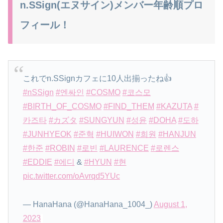
n.SSign(エヌサイン)メンバー年齢順プロ
フィール！
これでn.SSignカフェに10人出揃ったね👍
#nSSign
#엔싸인
#COSMO
#코스모
#BIRTH_OF_COSMO
#FIND_THEM
#KAZUTA
#
카즈타
#カズタ
#SUNGYUN
#성윤
#DOHA
#도하
#JUNHYEOK
#준혁
#HUIWON
#희원
#HANJUN
#한준
#ROBIN
#로빈
#LAURENCE
#로렌스
#EDDIE
#에디
&
#HYUN
#현
pic.twitter.com/oAvrqd5YUc
— HanaHana (@HanaHana_1004_)
August 1,
2023