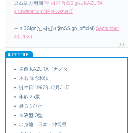
코스모 사랑해
#엔싸인
#nSSign
#KAZUTA
pic.twitter.com/9PejKwzwuT
— n.SSign(엔싸인) (@nSSign_official)
September
28, 2023
名前:KAZUTA（カズタ）
本名:知念和汰
誕生日:1997年12月31日
年齢:25歳
身長:177㎝
血液型:O型
出身地：日本・沖縄県