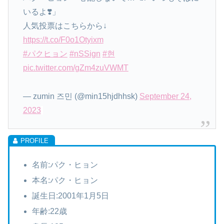
いるよ❣️」
人気投票はこちらから↓
https://t.co/F0o1Otyixm
#パクヒョン
#nSSign
#현
pic.twitter.com/gZm4zuVWMT
— zumin 즈민 (@min15hjdhhsk)
September 24,
2023
名前:パク・ヒョン
本名:パク・ヒョン
誕生日:2001年1月5日
年齢:22歳