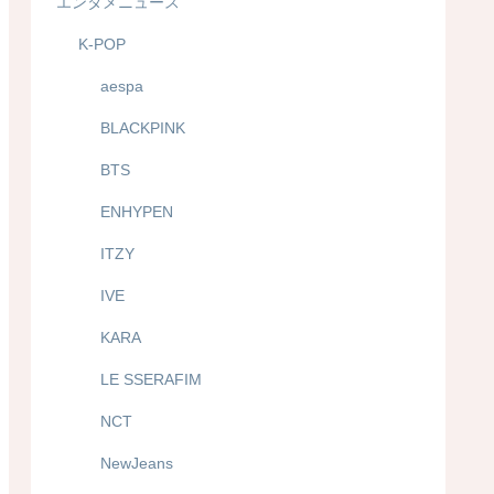
エンタメニュース
K-POP
aespa
BLACKPINK
BTS
ENHYPEN
ITZY
IVE
KARA
LE SSERAFIM
NCT
NewJeans