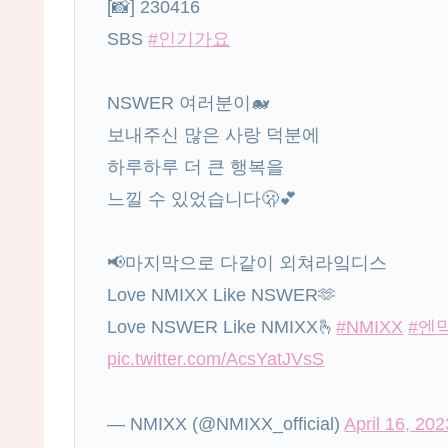
[📸] 230416
SBS
#인기가요
NSWER 여러분이🐋
보내주신 많은 사랑 덕분에
하루하루 더 큰 행복을
느낄 수 있었습니다🫢💕
📢마지막으로 다같이 외쳐라잌디스
Love NMIXX Like NSWER🫶
Love NSWER Like NMIXX🫰
#NMIXX
#엔
pic.twitter.com/AcsYatJVsS
— NMIXX (@NMIXX_official)
April 16, 202