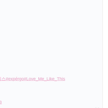
믹스
#expérgo
#Love_Me_Like_This
3