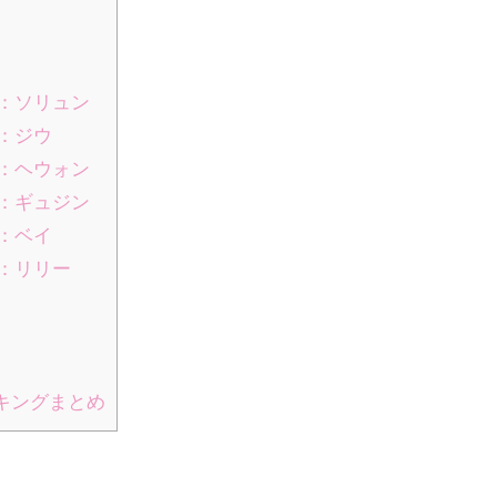
位：ソリュン
位：ジウ
位：ヘウォン
位：ギュジン
位：ベイ
位：リリー
キングまとめ