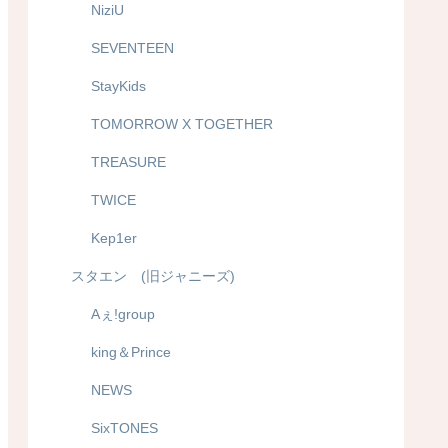
NiziU
SEVENTEEN
StayKids
TOMORROW X TOGETHER
TREASURE
TWICE
Kep1er
スタエン (旧ジャニーズ)
Aぇ!group
king＆Prince
NEWS
SixTONES