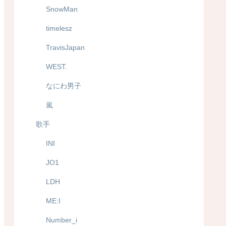
SnowMan
timelesz
TravisJapan
WEST.
なにわ男子
嵐
歌手
INI
JO1
LDH
ME:I
Number_i