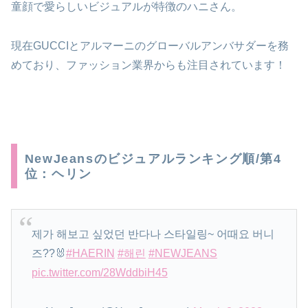
童顔で愛らしいビジュアルが特徴のハニさん。
現在GUCCIとアルマーニのグローバルアンバサダーを務
めており、ファッション業界からも注目されています！
NewJeansのビジュアルランキング順/第4
位：ヘリン
제가 해보고 싶었던 반다나 스타일링~ 어때요 버니
즈??🐰
#HAERIN
#해린
#NEWJEANS
pic.twitter.com/28WddbiH45