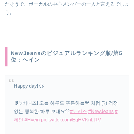
たそうで、ボーカルの中心メンバーの一人と言えるでしょ
う。
NewJeansのビジュアルランキング順/第5
位：ヘイン
Happy day! 🙂
🐰✨버니즈! 오늘 하루도 푸른하늘💙 처럼 (?) 걱정
없는 행복한 하루 보내요🤍
#뉴진스
#NewJeans
#
혜인
#Hyein
pic.twitter.com/EgHVKnLtTV