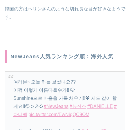
韓国の方はヘリンさんのような切れ長な目が好きなようで
す。
NewJeans人気ランキング順：海外人気
여러분~ 오늘 하늘 보셨나요??
어쩜 이렇게 아름다울수가!! 🤭
Sunshine으로 마음을 가득 채우기!!💖 저도 같이 할
게요!!😉☺️🌞🌻
#NewJeans
#뉴진스
#DANIELLE
#
다니엘
pic.twitter.com/EwNiqQC9OM