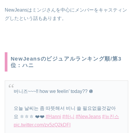
NewJeansはミンジさんを中心にメンバーをキャスティン
グしたという話もあります。
NewJeansのビジュアルランキング順/第3
位：ハニ
버니즈~~~!! how we feelin’ today?? 🪩
오늘 날씨는 좀 따뜻해서 비니 쓸 필요없을것같아
요 ㅎㅎㅎ ❤️❤️
#Hanni
#하니
#NewJeans
#뉴진스
pic.twitter.com/zx5zQ2kDFl