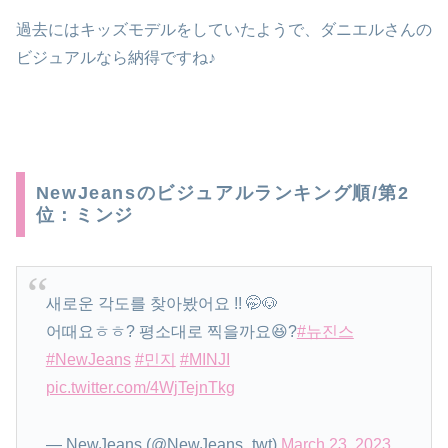
過去にはキッズモデルをしていたようで、ダニエルさんの
ビジュアルなら納得ですね♪
NewJeansのビジュアルランキング順/第2
位：ミンジ
새로운 각도를 찾아봤어요 !! 🤭🐶
어때요ㅎㅎ? 평소대로 찍을까요😆?
#뉴진스
#NewJeans
#민지
#MINJI
pic.twitter.com/4WjTejnTkg
— NewJeans (@NewJeans_twt)
March 23, 2023