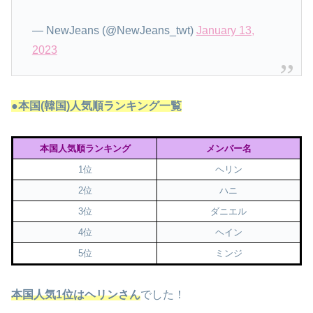
— NewJeans (@NewJeans_twt)
January 13,
2023
●本国(韓国)人気順ランキング一覧
本国人気順ランキング
メンバー名
1位
ヘリン
2位
ハニ
3位
ダニエル
4位
ヘイン
5位
ミンジ
本国人気1位はヘリンさん
でした！