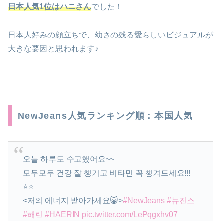
日本人気1位はハニさん
でした！
日本人好みの顔立ちで、幼さの残る愛らしいビジュアルが
大きな要因と思われます♪
NewJeans人気ランキング順：本国人気
오늘 하루도 수고했어요~~
모두모두 건강 잘 챙기고 비타민 꼭 챙겨드세요!!!
⭐️⭐️
<저의 에너지 받아가세요😺>
#NewJeans
#뉴진스
#해린
#HAERIN
pic.twitter.com/LePqgxhv07