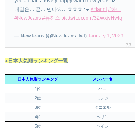
you all had a lovely happy warm new year!! 💖
내일은… 곧… 만나요… 히히히 🤭
#Hanni
#하니
#NewJeans
#뉴진스
pic.twitter.com/3ZWxjvHwlq
— NewJeans (@NewJeans_twt)
January 1, 2023
●日本人気
順
ランキング
一覧
日本人気順ランキング
メンバー名
1位
ハニ
2位
ミンジ
3位
ダニエル
4位
ヘリン
5位
ヘイン