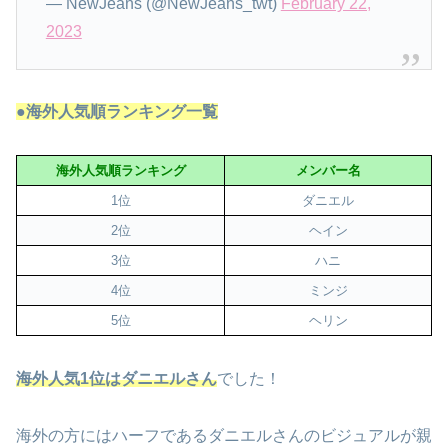
— NewJeans (@NewJeans_twt)
February 22,
2023
●海外人気順ランキング一覧
海外人気順ランキング
メンバー名
1位
ダニエル
2位
ヘイン
3位
ハニ
4位
ミンジ
5位
ヘリン
海外人気1位はダニエルさん
でした！
海外の方にはハーフであるダニエルさんのビジュアルが親