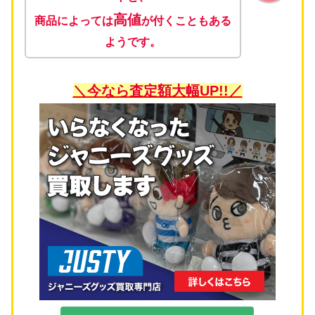
高値
商品によっては
が付くこともある
ようです。
＼今なら査定額大幅UP!!／