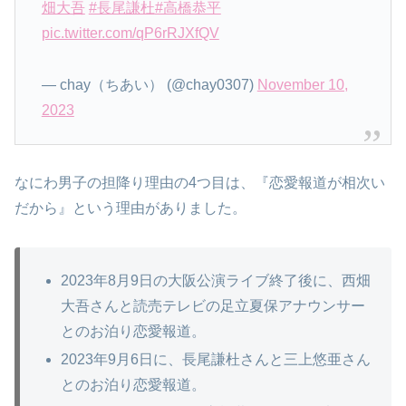
畑大吾
#長尾謙杜
#高橋恭平
pic.twitter.com/qP6rRJXfQV
— chay（ちあい） (@chay0307)
November 10,
2023
なにわ男子の担降り理由の4つ目は、『恋愛報道が相次い
だから』という理由がありました。
2023年8月9日の大阪公演ライブ終了後に、西畑
大吾さんと読売テレビの足立夏保アナウンサー
とのお泊り恋愛報道。
2023年9月6日に、長尾謙杜さんと三上悠亜さん
とのお泊り恋愛報道。