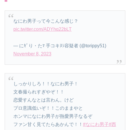
なにわ男子って今こんな感じ？
pic.twitter.com/ADYhq22bLT
— にｷﾞり・たﾏ 手コキﾇｼ容疑者 (@torippy51)
November 8, 2023
しっかりしろ！！なにわ男子！
文春撮られすぎやぞ！！
恋愛すんなとは言わん。けど
プロ意識低いぞ！！このままやと
ホンマになにわ男子が熱愛男子なるぞ
ファン甘く見てたらあかんで！！
#なにわ男子
#西