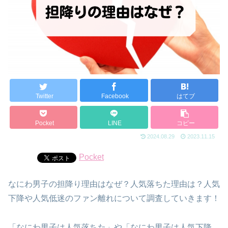
Twitter
Facebook
はてブ
Pocket
LINE
コピー
2024.08.29
2023.11.15
Pocket
なにわ男子の担降り理由はなぜ？人気落ちた理由は？人気
下降や人気低迷のファン離れについて調査していきます！
「なにわ男子は人気落ちた」や「なにわ男子は人気下降