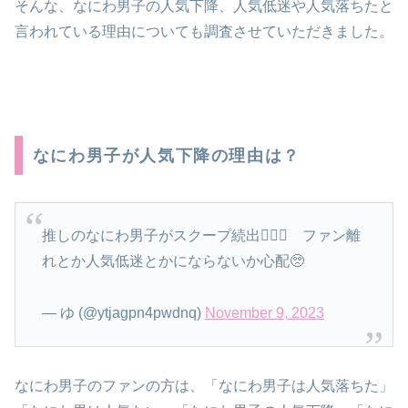
そんな、なにわ男子の人気下降、人気低迷や人気落ちたと
言われている理由についても調査させていただきました。
なにわ男子が人気下降の理由は？
推しのなにわ男子がスクープ続出👩‍❤️‍👨 ファン離
れとか人気低迷とかにならないか心配🥺
— ゆ (@ytjagpn4pwdnq)
November 9, 2023
なにわ男子のファンの方は、「なにわ男子は人気落ちた」