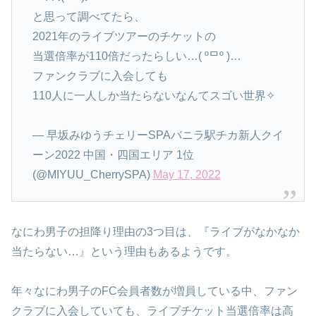
と思って調べてたら、
2021年のライブツアーのチケットの
当選倍率が110倍だったらしい…( ºᄆº )…
ファンクラブに入会しても
110人に一人しか当たらないなんてスゴい世界️✧
— 早坂みゆうチェリーSPAバニラ駅チカ新人クイ
ーン2022 中国・四国エリア 1位
(@MIYUU_CherrySPA)
May 17, 2022
なにわ男子の担降り理由の3つ目は、『ライブがなかなか
当たらない…』という理由もあるようです。
年々なにわ男子のFC会員者数が増員している中、ファン
クラブに入会していても、ライブチケット当選倍率は高