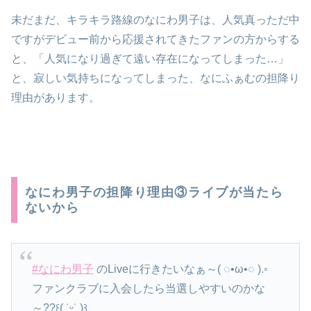
未だまだ、キラキラ路線のなにわ男子は、人気真っただ中
ですがデビュー前から応援されてきたファンの方からする
と、「人気になり過ぎて遠い存在になってしまった…」
と、寂しい気持ちになってしまった、なにふぁむの担降り
理由があります。
なにわ男子の担降り理由③ライブが当たら
ないから
#なにわ男子
のLiveに行きたいなぁ～( ◌•ω•◌ ).◦
ファンクラブに入会したら当選しやすいのかな
～??꒰( ˙ᵕ˙ )꒱