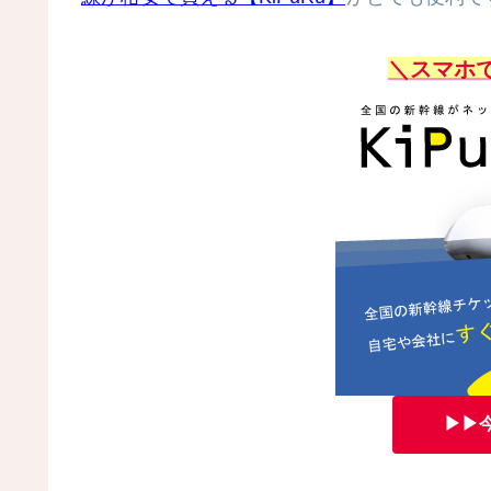
＼スマホ
▶▶