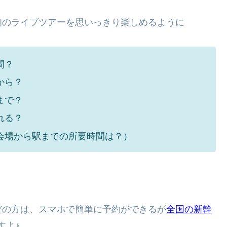
初のライブツアーを思いっきり楽しめるように
間？
から？
まで？
れる？
会場から駅までの所要時間は？）
。
だの方は、スマホで簡単に予約ができるが
全国の新幹
すよ♪