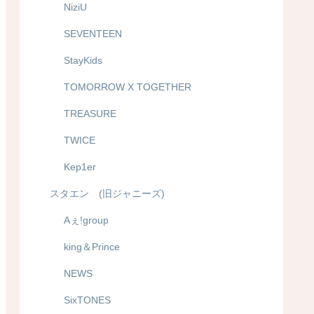
NiziU
SEVENTEEN
StayKids
TOMORROW X TOGETHER
TREASURE
TWICE
Kep1er
スタエン (旧ジャニーズ)
Aぇ!group
king＆Prince
NEWS
SixTONES