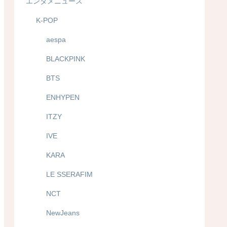
エンタメニュース
K-POP
aespa
BLACKPINK
BTS
ENHYPEN
ITZY
IVE
KARA
LE SSERAFIM
NCT
NewJeans