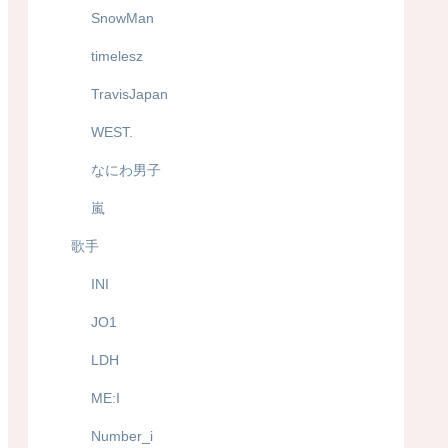
SnowMan
timelesz
TravisJapan
WEST.
なにわ男子
嵐
歌手
INI
JO1
LDH
ME:I
Number_i