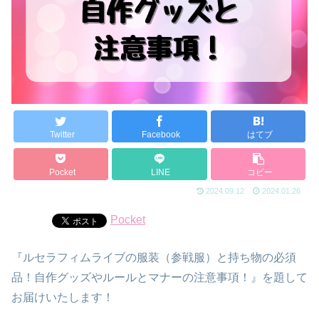
Twitter
Facebook
はてブ
Pocket
LINE
コピー
2024.09.12
2024.01.26
Pocket
『ルセラフィムライブの服装（参戦服）と持ち物の必須
品！自作グッズやルールとマナーの注意事項！』を題して
お届けいたします！