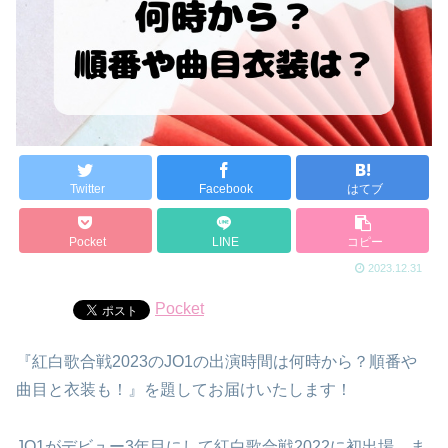
Twitter
Facebook
はてブ
Pocket
LINE
コピー
2023.12.31
Pocket
『紅白歌合戦2023のJO1の出演時間は何時から？順番や
曲目と衣装も！』を題してお届けいたします！
JO1がデビュー3年目にして紅白歌合戦2022に初出場、ま