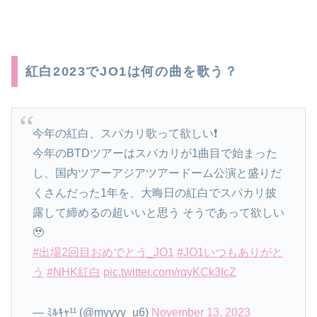
紅白2023でJO1は何の曲を歌う？
今年の紅白、スパカリ歌って欲しい❗️
今年のBTDツアーはスパカリが1曲目で始まった
し、国内ツアーアジアツアードーム公演と盛りだ
くさんだった1年を、大晦日の紅白でスパカリ披
露して締めるの超いいと思う そうであって欲しい
🥹
#出場2回目おめでとう_JO1
#JO1いつもありがと
う
#NHK紅白
pic.twitter.com/rqyKCk3IcZ
— ﾐﾙｷｬ¹¹ (@myyyy_u6)
November 13, 2023