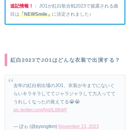
追記情報！
： JO1が紅白歌合戦2023で披露される曲
目は
「NEWSmile」
に決定されました♪
紅白2023でJO1はどんな衣装で出演する？
去年の紅白初出場のJO1、衣装が今までにないぐ
らいキラキラしててジャラジャラして力入ってて
うれしくなったの覚えてる😭😭
pic.twitter.com/Ng0LllBdrF
— ぽゎ (@pyongtkm)
November 13, 2023