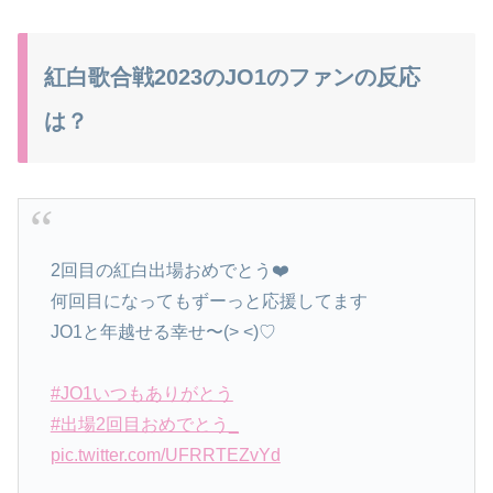
紅白歌合戦2023のJO1のファンの反応
は？
⠀
2回目の紅白出場おめでとう❤️
何回目になってもずーっと応援してます
JO1と年越せる幸せ〜(> <)♡
⠀
#JO1いつもありがとう
#出場2回目おめでとう_
pic.twitter.com/UFRRTEZvYd