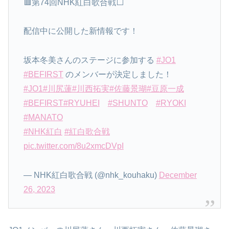
🟥第74回NHK紅白歌合戦⬜️
配信中に公開した新情報です！
坂本冬美さんのステージに参加する
#JO1
#BEFIRST
のメンバーが決定しました！
#JO1
#川尻蓮
#川西拓実
#佐藤景瑚
#豆原一成
#BEFIRST
#RYUHEI
#SHUNTO
#RYOKI
#MANATO
#NHK紅白
#紅白歌合戦
pic.twitter.com/8u2xmcDVpI
— NHK紅白歌合戦 (@nhk_kouhaku)
December
26, 2023