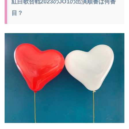
紅白歌合戦2023のJO1の出演順番は何番
目？