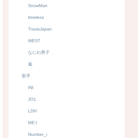
SnowMan
timelesz
TravisJapan
WEST.
なにわ男子
嵐
歌手
INI
JO1
LDH
ME:I
Number_i