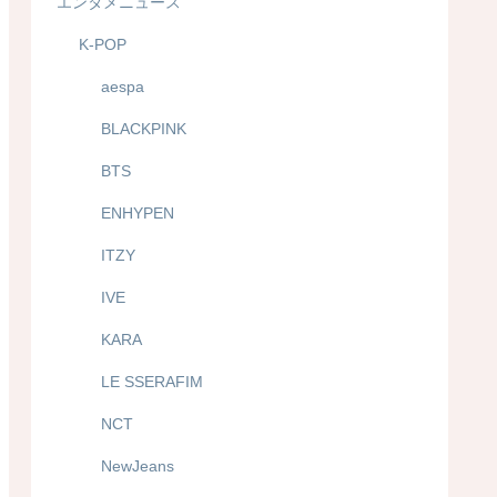
エンタメニュース
K-POP
aespa
BLACKPINK
BTS
ENHYPEN
ITZY
IVE
KARA
LE SSERAFIM
NCT
NewJeans