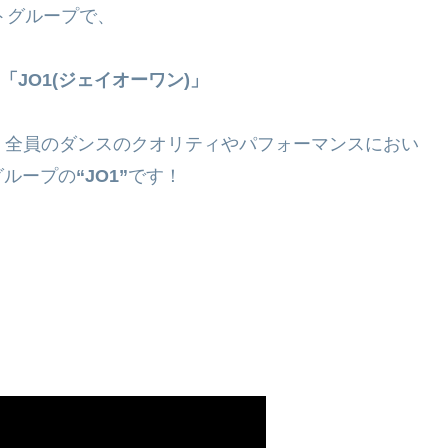
トグループで、
「JO1(ジェイオーワン)」
ルで、全員のダンスのクオリティやパフォーマンスにおい
グループの
“JO1”
です！