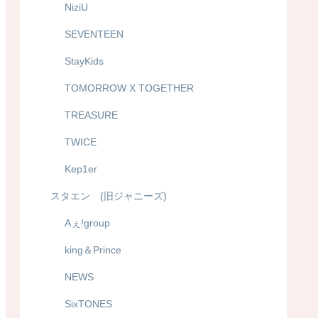
NiziU
SEVENTEEN
StayKids
TOMORROW X TOGETHER
TREASURE
TWICE
Kep1er
スタエン (旧ジャニーズ)
Aぇ!group
king＆Prince
NEWS
SixTONES