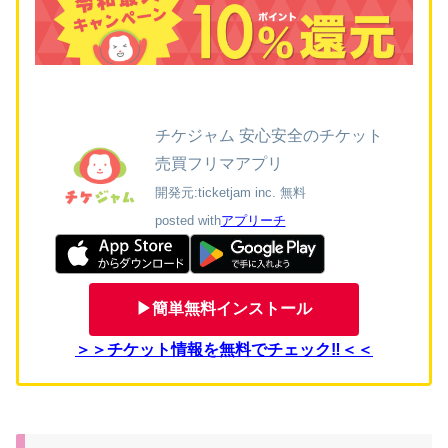
チケジャム 安心安全のチケット
売買フリマアプリ
開発元:
ticketjam inc.
無料
posted with
アプリーチ
▶簡単無料インストール
＞＞
チケット情報を無料でチェック‼＜＜