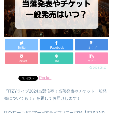
Twitter
Facebook
はてブ
Pocket
LINE
コピー
2024.05.17
Pocket
『ITZYライブ2024当選倍率！当落発表やチケット一般発
売についても！』を題してお届けします！
ITZYワールドツアー日本ライブツアー2024
【ITZY 2ND