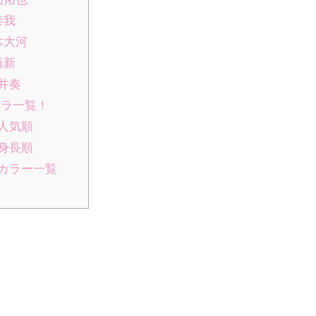
泰我
木大河
藤新
松井奏
カラ一覧！
ー人気順
ー身長順
ーカラー一覧