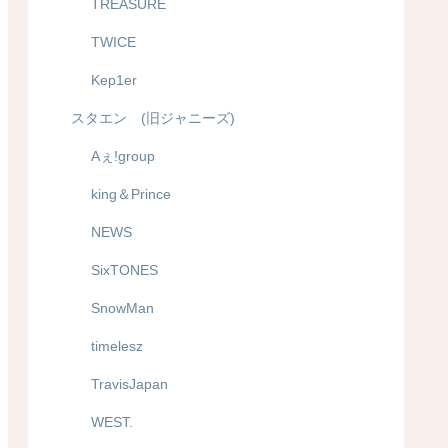
TREASURE
TWICE
Kep1er
スタエン (旧ジャニーズ)
Aぇ!group
king＆Prince
NEWS
SixTONES
SnowMan
timelesz
TravisJapan
WEST.