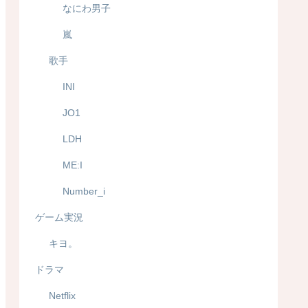
なにわ男子
嵐
歌手
INI
JO1
LDH
ME:I
Number_i
ゲーム実況
キヨ。
ドラマ
Netflix