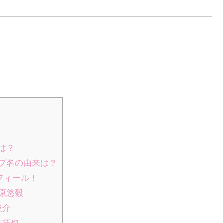
日は？
ープ名の由来は？
フィール！
横原悠毅
俊介
山拓也