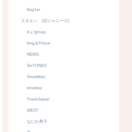
Kep1er
スタエン (旧ジャニーズ)
Aぇ!group
king＆Prince
NEWS
SixTONES
SnowMan
timelesz
TravisJapan
WEST.
なにわ男子