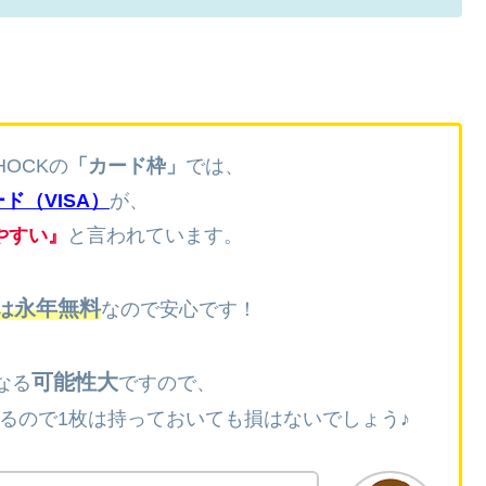
HOCKの
「カード枠」
では、
ド（VISA）
が、
やすい』
と言われています。
永年無料
は
なので安心です！
可能性大
なる
ですので、
るので1枚は持っておいても損はないでしょう♪