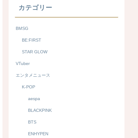
カテゴリー
BMSG
BE:FIRST
STAR GLOW
VTuber
エンタメニュース
K-POP
aespa
BLACKPINK
BTS
ENHYPEN