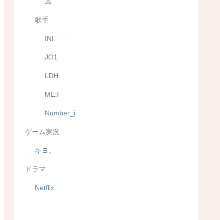
嵐
歌手
INI
JO1
LDH
ME:I
Number_i
ゲーム実況
キヨ。
ドラマ
Netflix