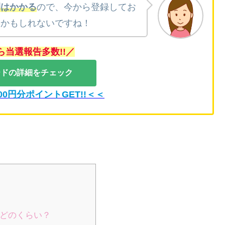
間はかかる
ので、今から登録してお
うかもしれないですね！
ら当選報告多数!!／
ードの詳細をチェック
00円分ポイントGET!!＜＜
はどのくらい？