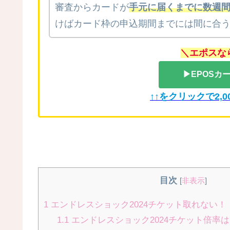
審査からカードが
手元に届くまでに数週
けばカード枠の申込期間までには間に合
＼エポスな
▶EPOSカ
↑↑をクリックで2,0
目次
[
非表示
]
1
エンドレスショック2024チケット取れない！
1.1
エンドレスショック2024チケット倍率