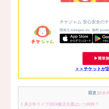
チケジャム 安心安全の
開発元:
ticketjam inc.
無料
poste
▶簡単
＞＞
チケットが
目次
[
非表
1
美少年ライブ2024復活当選はいつ何時？