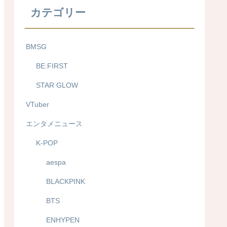
カテゴリー
BMSG
BE:FIRST
STAR GLOW
VTuber
エンタメニュース
K-POP
aespa
BLACKPINK
BTS
ENHYPEN