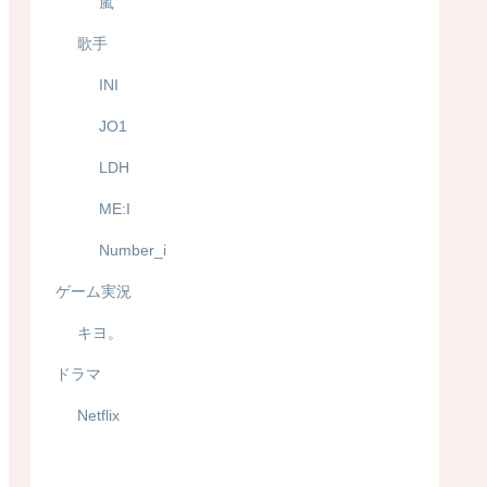
嵐
歌手
INI
JO1
LDH
ME:I
Number_i
ゲーム実況
キヨ。
ドラマ
Netflix