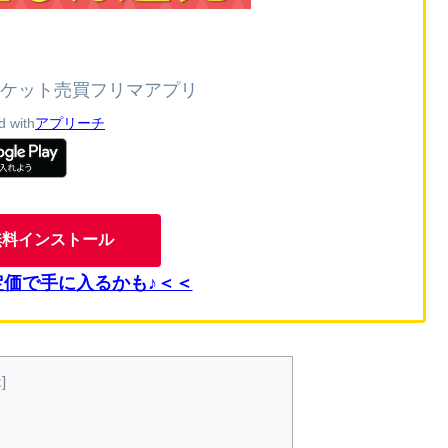
チケット売買フリマアプリ
d with
アプリーチ
無料インストール
定価で手に入るかも♪＜＜
示
]