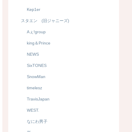
Kep1er
スタエン (旧ジャニーズ)
Aぇ!group
king＆Prince
NEWS
SixTONES
SnowMan
timelesz
TravisJapan
WEST.
なにわ男子